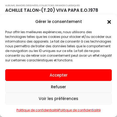
ALBUMS, BANDES DESSINÉES
,
COLLECTORS
,
GRANDS CLASSIQUES
ACHILLE TALON-(T.20) VIVA PAPA E.O.1978
ACHILLE TALON - (T.20) VIVA PAPA E.O. 1978 TBE (8,5/10)
Gérer le consentement
Cartonné
€
28.90
Pour offrir les meilleures expériences, nous utilisons des
technologies telles que les cookies pour stocker et/ou accéder aux
informations des appareils. Le fait de consentir à ces technologies
AJOUTER AU PANIER
nous permettra de traiter des données telles que le comportement
de navigation ou les ID uniques sur ce site. Le fait de ne pas
consentir ou de retirer son consentement peut avoir un effet négatif
sur certaines caractéristiques et fonctions.
Accepter
Refuser
Voir les préférences
Politique de confidentialité
Politique de confidentialité