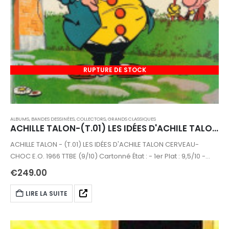
RUPTURE DE STOCK
ALBUMS, BANDES DESSINÉES
,
COLLECTORS
,
GRANDS CLASSIQUES
ACHILLE TALON-(T.01) LES IDÉES D'ACHILE TALON CERVEAU-CHOC E.O.1966
ACHILLE TALON - (T.01) LES IDÉES D'ACHILE TALON CERVEAU-
CHOC E.O. 1966 TTBE (9/10) Cartonné État : - 1er Plat : 9,5/10 -
2ème Plat : 9,5/10 - Dos : 9,5/10 - Coiffes : - Haut : 9/10 - Bas :
€
249.00
9,5/10 - Coins : - Haut : 9,5/10 - Bas : 9,5/10 - Tranches : 9,5/10 -
Intérieur : 9,5/10
LIRE LA SUITE