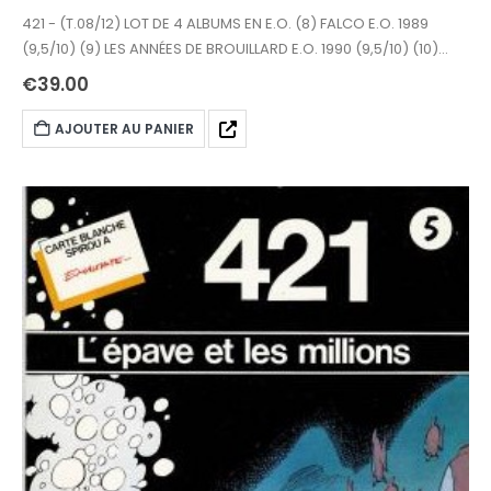
421 - (T.08/12) LOT DE 4 ALBUMS EN E.O. (8) FALCO E.O. 1989
(9,5/10) (9) LES ANNÉES DE BROUILLARD E.O. 1990 (9,5/10) (10)
MORGANE ANGEL E.O. 1991 Neuf (11) LE SEUIL DE KARLOV E.O. 1992
€
39.00
(9,5/10)
AJOUTER AU PANIER