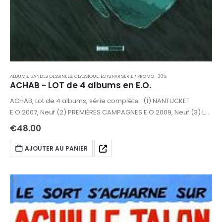
ALBUMS, BANDES DESSINÉES
,
CLASSIQUE
,
LOTS PAR SÉRIE / PROMO -30%
ACHAB - LOT de 4 albums en E.O.
ACHAB, Lot de 4 albums, série complète : (1) NANTUCKET
E.O.2007, Neuf (2) PREMIÈRES CAMPAGNES E.O.2009, Neuf (3) LES
TROIS DOUBLONS E.O.2009, Neuf (4) LA JAMBE D'IVOIRE
€
48.00
E.O.2009, Neuf
AJOUTER AU PANIER