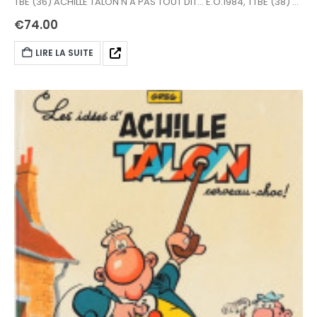
TBE (36) ACHILLE TALON N'A PAS TOUT DIT… E.O.1984, TTBE (38) A.
TALON CONTRE DOCTEUR CHACAL ET MISTER BIDE E.O.1987, TTBE
€
74.00
(39) TALON (ACHILLE, POUR LES DAMES) E.O.1989, TTBE (42) LE
MUSÉE ACHILLE TALON E.O.1996, Neuf (43) ACHILLE TALON A LA
LIRE LA SUITE
MAIN VERTE… E.O.1998, Neuf (45) LE MAÎTRE EST TALON E.O.2001,
Neuf