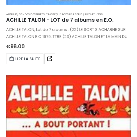
ALBUMS, BANDES DESSINÉES
,
CLASSIQUE
,
LOTS PAR SÉRIE / PROMO -30%
ACHILLE TALON - LOT de 7 albums en E.O.
ACHILLE TALON, Lot de 7 albums : (22) LE SORT S'ACHARNE SUR
ACHILLE TALON E.O.1979, TTBE (23) ACHILLE TALON ET LA MAIN DU
SERPENT E.O.1979, tampon page de garde, TBE (25) ACHILLE
€
98.00
TALON ET L'ESPRIT D'ÉLOI E.O.1980, TTBE (26) ACHILLE TALON ET
L'ARME DU CROCODILE E.O.1980, TTBE (30) ACHILLE TALON A UN
LIRE LA SUITE
GROS NEZ E.O.1982, TTBE (33) ACHILLE TALON ET LA VIE SECRÈTE
DU JOURNAL… E.O.1983, Quasi Neuf (34) L'INCORRIGIBLE ACHILE
TALON E.O.1983, TTBE