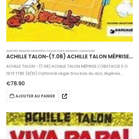
ALBUMS, BANDES DESSINÉES
,
COLLECTORS
,
GRANDS CLASSIQUES
ACHILLE TALON-(T.08) ACHILLE TALON MÉPRISE L'OBSTACLE E.O.1973
ACHILLE TALON - (T.08) ACHILLE TALON MÉPRISE L'OBSTACLE E.O.
1973 TTBE (9/10) Cartonné Léger trou bas du dos, légères
traces bas de pages 40 à 47. État : - 1er Plat : 9,5/10 - 2ème Plat
€
78.90
: 9/10 - Dos : 9,5/10 - Coiffes : - Haut : 9,5/10 - Bas : 9,5/10 - Coins
: - Haut : 9,5/10 - Bas : 9,5/10 - Tranches : 9,5/10 - Intérieur : 9/10
AJOUTER AU PANIER